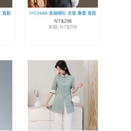
夏 寬鬆
YYC3688 長袖襯衫 女裝 春夏 寬鬆
NT$298
未稅: NT$298