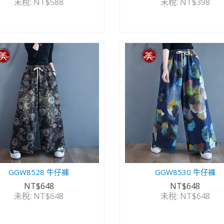
未稅: NT$588
未稅: NT$398
GGW8528 牛仔褲
GGW8530 牛仔褲
NT$648
NT$648
未稅: NT$648
未稅: NT$648