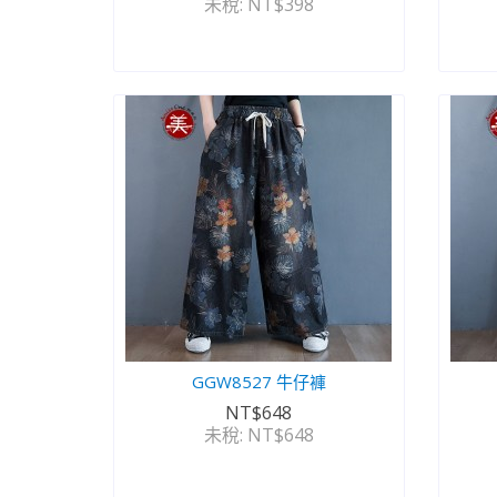
未稅: NT$398
GGW8527 牛仔褲
NT$648
未稅: NT$648