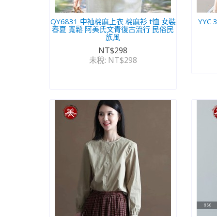
QY6831 中袖棉麻上衣 棉麻衫 t恤 女裝
YYC
春夏 寬鬆 阿美氏文青復古流行 民俗民
族風
NT$298
未稅: NT$298